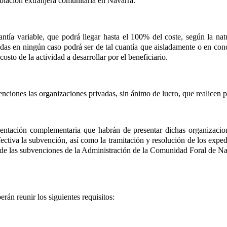
blación extranjera comunitaria en Navarra.
tía variable, que podrá llegar hasta el 100% del coste, según la natu
das en ningún caso podrá ser de tal cuantía que aisladamente o en con
osto de la actividad a desarrollar por el beneficiario.
venciones las organizaciones privadas, sin ánimo de lucro, que realicen 
entación complementaria que habrán de presentar dichas organizacion
 efectiva la subvención, así como la tramitación y resolución de los expe
ol de las subvenciones de la Administración de la Comunidad Foral de N
erán reunir los siguientes requisitos: