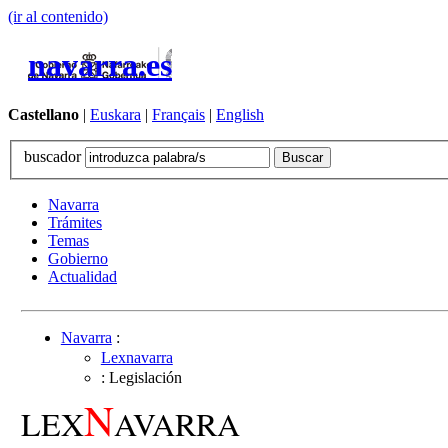
(ir al contenido)
navarra.es
Castellano
|
Euskara
|
Français
|
English
buscador
Navarra
Trámites
Temas
Gobierno
Actualidad
Navarra
:
Lexnavarra
: Legislación
N
LEX
AVARRA