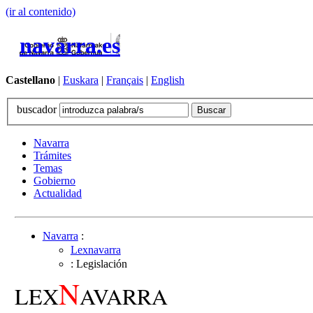
(ir al contenido)
navarra.es
Castellano
|
Euskara
|
Français
|
English
buscador
Navarra
Trámites
Temas
Gobierno
Actualidad
Navarra
:
Lexnavarra
: Legislación
N
LEX
AVARRA