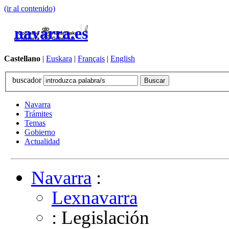
(ir al contenido)
navarra.es
Castellano
|
Euskara
|
Français
|
English
buscador
Navarra
Trámites
Temas
Gobierno
Actualidad
Navarra
:
Lexnavarra
: Legislación