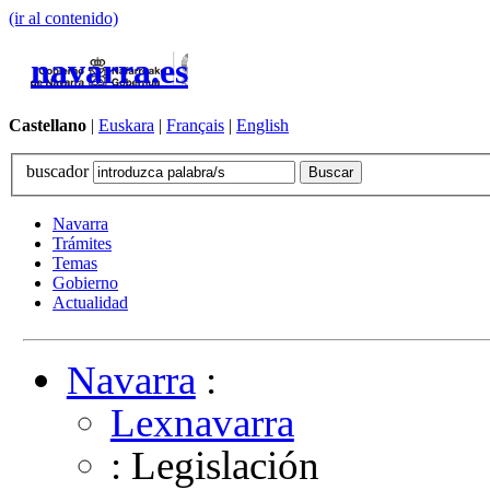
(ir al contenido)
navarra.es
Castellano
|
Euskara
|
Français
|
English
buscador
Navarra
Trámites
Temas
Gobierno
Actualidad
Navarra
:
Lexnavarra
: Legislación