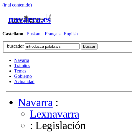
(ir al contenido)
navarra.es
Castellano
|
Euskara
|
Français
|
English
buscador
Navarra
Trámites
Temas
Gobierno
Actualidad
Navarra
:
Lexnavarra
: Legislación