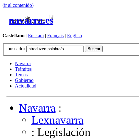
(ir al contenido)
navarra.es
Castellano
|
Euskara
|
Français
|
English
buscador
Navarra
Trámites
Temas
Gobierno
Actualidad
Navarra
:
Lexnavarra
: Legislación