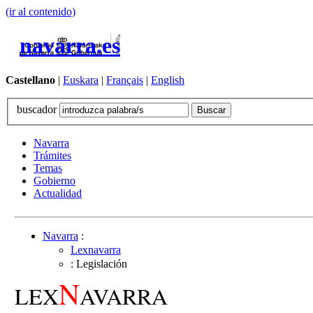
(ir al contenido)
navarra.es
Castellano
|
Euskara
|
Français
|
English
buscador
Navarra
Trámites
Temas
Gobierno
Actualidad
Navarra
:
Lexnavarra
: Legislación
N
LEX
AVARRA