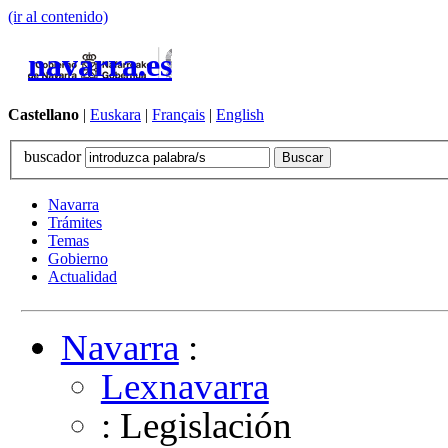
(ir al contenido)
navarra.es
Castellano
|
Euskara
|
Français
|
English
buscador
Navarra
Trámites
Temas
Gobierno
Actualidad
Navarra
:
Lexnavarra
: Legislación