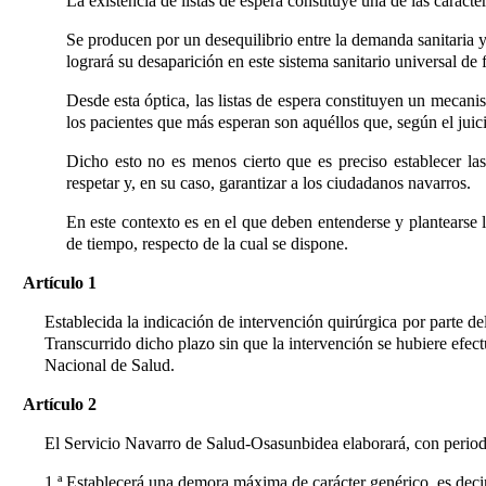
La existencia de listas de espera constituye una de las caracte
Se producen por un desequilibrio entre la demanda sanitaria y l
logrará su desaparición en este sistema sanitario universal de
Desde esta óptica, las listas de espera constituyen un mecani
los pacientes que más esperan son aquéllos que, según el juic
Dicho esto no es menos cierto que es preciso establecer la
respetar y, en su caso, garantizar a los ciudadanos navarros.
En este contexto es en el que deben entenderse y plantearse
de tiempo, respecto de la cual se dispone.
Artículo 1
Establecida la indicación de intervención quirúrgica por parte de
Transcurrido dicho plazo sin que la intervención se hubiere efec
Nacional de Salud.
Artículo 2
El Servicio Navarro de Salud-Osasunbidea elaborará, con periodic
1.ª Establecerá una demora máxima de carácter genérico, es decir,