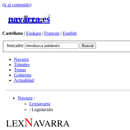
(ir al contenido)
navarra.es
Castellano
|
Euskara
|
Français
|
English
buscador
Navarra
Trámites
Temas
Gobierno
Actualidad
Navarra
:
Lexnavarra
: Legislación
N
LEX
AVARRA