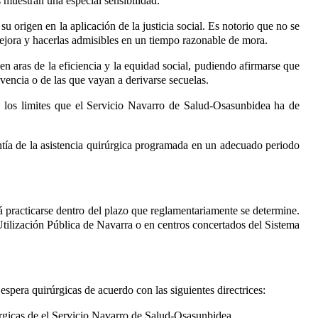
os muestran una especial sensibilidad.
u origen en la aplicación de la justicia social. Es notorio que no se
 mejora y hacerlas admisibles en un tiempo razonable de mora.
n aras de la eficiencia y la equidad social, pudiendo afirmarse que
vencia o de las que vayan a derivarse secuelas.
o los limites que el Servicio Navarro de Salud-Osasunbidea ha de
ntía de la asistencia quirúrgica programada en un adecuado periodo
rá practicarse dentro del plazo que reglamentariamente se determine.
 Utilización Pública de Navarra o en centros concertados del Sistema
spera quirúrgicas de acuerdo con las siguientes directrices:
rúrgicas de el Servicio Navarro de Salud-Osasunbidea.