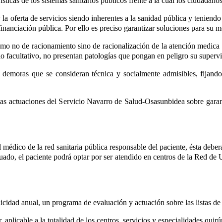
rísticas de los sistemas sanitarios públicos frente a la cual los ciudadan
a oferta de servicios siendo inherentes a la sanidad pública y teniendo s
 financiación pública. Por ello es preciso garantizar soluciones para su
smo no de racionamiento sino de racionalización de la atención medica e
io facultativo, no presentan patologías que pongan en peligro su supervi
s demoras que se consideran técnica y socialmente admisibles, fijand
 las actuaciones del Servicio Navarro de Salud-Osasunbidea sobre gara
l médico de la red sanitaria pública responsable del paciente, ésta debe
tuado, el paciente podrá optar por ser atendido en centros de la Red de
idad anual, un programa de evaluación y actuación sobre las listas de e
 aplicable a la totalidad de los centros, servicios y especialidades qui