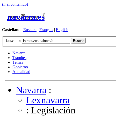
(ir al contenido)
navarra.es
Castellano
|
Euskara
|
Français
|
English
buscador
Navarra
Trámites
Temas
Gobierno
Actualidad
Navarra
:
Lexnavarra
: Legislación