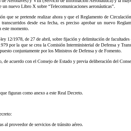
 de Aeronaves) y VIII (Servicio de Información Aeronáutica) y la mayorí
de un nuevo Libro X sobre “Telecomunicaciones aeronáuticas”.
ión que se pretende realizar ahora y que el Reglamento de Circulaci
s transcurridos desde esa fecha, es preciso aprobar un nuevo Regla
en este momento.
ley 12/1978, de 27 de abril, sobre fijación y delimitación de facultade
979 por la que se crea la Comisión Interministerial de Defensa y Tra
opuesto conjuntamente por los Ministros de Defensa y de Fomento.
o, de acuerdo con el Consejo de Estado y previa deliberación del Conse
 que figuran como anexo a este Real Decreto.
ecreto:
s al proveedor de servicios de tránsito aéreo.