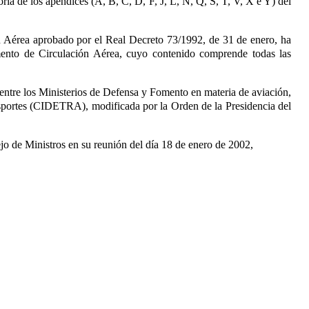
a de los apéndices (A, B, C, D, F, J, L, N, Q, S, T, V, X e Y) del
ón Aérea aprobado por el Real Decreto 73/1992, de 31 de enero, ha
mento de Circulación Aérea, cuyo contenido comprende todas las
s entre los Ministerios de Defensa y Fomento en materia de aviación
,
nsportes (CIDETRA), modificada por la Orden de la Presidencia del
jo de Ministros en su reunión del día 18 de enero de 2002,