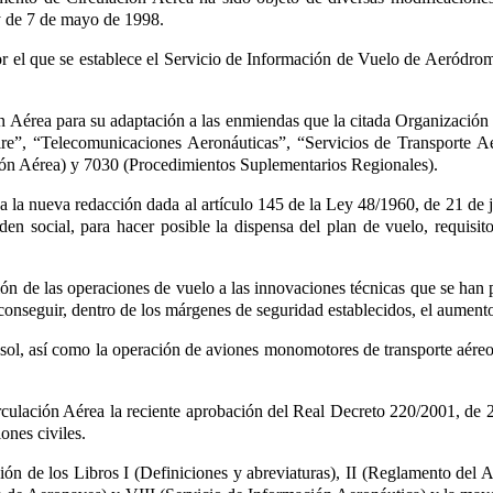
y de 7 de mayo de 1998.
por el que se establece el Servicio de Información de Vuelo de Aeródr
n Aérea para su adaptación a las enmiendas que la citada Organización 
re”, “Telecomunicaciones Aeronáuticas”, “Servicios de Transporte A
ón Aérea) y 7030 (Procedimientos Suplementarios Regionales).
 la nueva redacción dada al artículo 145
de la Ley 48/1960, de 21 de 
den social, para hacer posible la dispensa del plan de vuelo, requisit
ción de las operaciones de vuelo a las innovaciones técnicas que se ha
 conseguir, dentro de los márgenes de seguridad establecidos, el aumento
el sol, así como la operación de aviones monomotores de transporte aér
culación Aérea la reciente aprobación del Real Decreto 220/2001, de 2 d
ones civiles
.
ón de los Libros I (Definiciones y abreviaturas), II (Reglamento del Ai