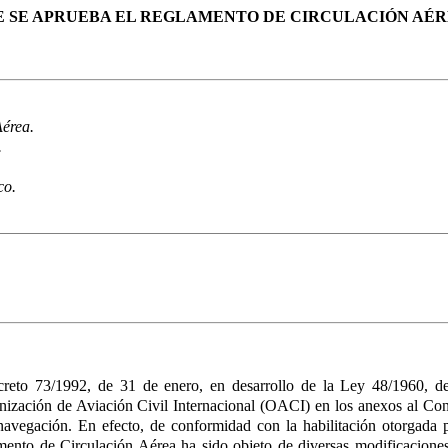
 QUE SE APRUEBA EL REGLAMENTO DE CIRCULACIÓN AÉ
érea.
.
co.
reto 73/1992, de 31 de enero, en desarrollo de la Ley 48/1960, de
nización de Aviación Civil Internacional (OACI) en los anexos al Co
avegación. En efecto, de conformidad con la habilitación otorgada p
nto de Circulación Aérea ha sido objeto de diversas modificaciones 