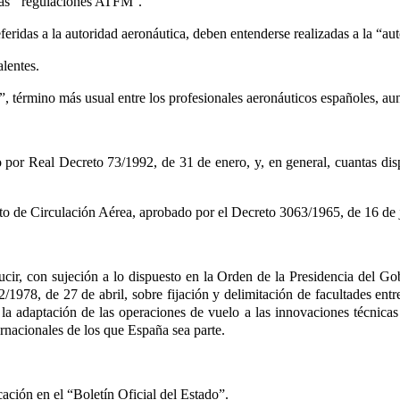
as ‘‘regulaciones ATFM''.
feridas a la autoridad aeronáutica, deben entenderse realizadas a la “a
lentes.
o(s)”, término más usual entre los profesionales aeronáuticos españoles,
r Real Decreto 73/1992, de 31 de enero, y, en general, cuantas dispo
o de Circulación Aérea, aprobado por el Decreto 3063/1965, de 16 de 
ucir, con sujeción a lo dispuesto en la Orden de la Presidencia del G
2/1978, de 27 de abril, sobre fijación y delimitación de facultades en
 la adaptación de las operaciones de vuelo a las innovaciones técnica
rnacionales de los que España sea parte.
cación en el “Boletín Oficial del Estado”.