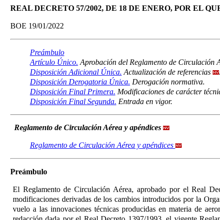
REAL DECRETO 57/2002, DE 18 DE ENERO, POR EL
BOE 19/01/2022
Preámbulo
Artículo Único.
Aprobación del Reglamento de Circulación A
Disposición Adicional Única.
Actualización de referencias
Disposición Derogatoria Única.
Derogación normativa.
Disposición Final Primera.
Modificaciones de carácter técni
Disposición Final Segunda.
Entrada en vigor.
Reglamento de Circulación Aérea y apéndices
Reglamento de Circulación Aérea y apéndices
Preámbulo
El Reglamento de Circulación Aérea, aprobado por el Real Dec
modificaciones derivadas de los cambios introducidos por la Orga
vuelo a las innovaciones técnicas producidas en materia de aeron
redacción dada por el Real Decreto 1397/1993, el vigente Reglame