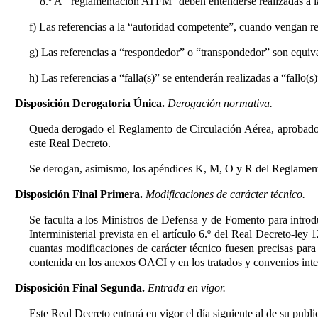
8.º A ‘‘reglamentación ATFM'' deben entenderse realizadas a l
f) Las referencias a la “autoridad competente”, cuando vengan re
g) Las referencias a “respondedor” o “transpondedor” son equiva
h) Las referencias a “falla(s)” se entenderán realizadas a “fall
Disposición Derogatoria Única.
Derogación normativa.
Queda derogado el Reglamento de Circulación Aérea, aprobado po
este Real Decreto.
Se derogan, asimismo, los apéndices K, M, O y R del Reglament
Disposición Final Primera.
Modificaciones de carácter técnico.
Se faculta a los Ministros de Defensa y de Fomento para introd
Interministerial prevista en el artículo 6.º
del Real Decreto-ley 1
cuantas modificaciones de carácter técnico fuesen precisas para
contenida en los anexos OACI y en los tratados y convenios inte
Disposición Final Segunda.
Entrada en vigor.
Este Real Decreto entrará en vigor el día siguiente al de su publi