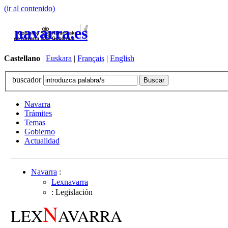
(ir al contenido)
navarra.es
Castellano
|
Euskara
|
Français
|
English
buscador
Navarra
Trámites
Temas
Gobierno
Actualidad
Navarra
:
Lexnavarra
: Legislación
N
LEX
AVARRA