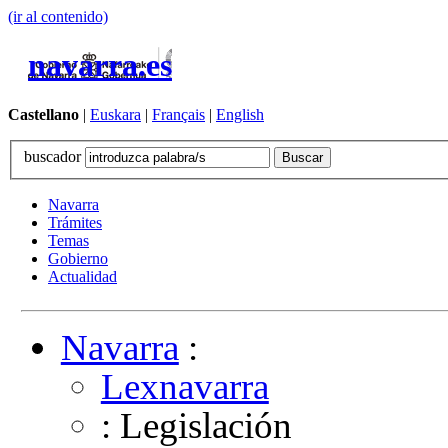
(ir al contenido)
navarra.es
Castellano
|
Euskara
|
Français
|
English
buscador
Navarra
Trámites
Temas
Gobierno
Actualidad
Navarra
:
Lexnavarra
: Legislación