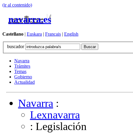
(ir al contenido)
navarra.es
Castellano
|
Euskara
|
Français
|
English
buscador
Navarra
Trámites
Temas
Gobierno
Actualidad
Navarra
:
Lexnavarra
: Legislación