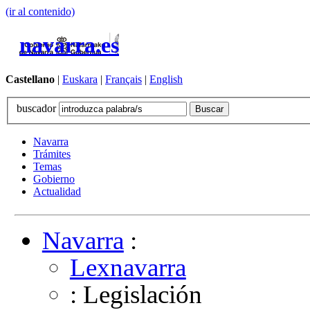
(ir al contenido)
navarra.es
Castellano
|
Euskara
|
Français
|
English
buscador
Navarra
Trámites
Temas
Gobierno
Actualidad
Navarra
:
Lexnavarra
: Legislación