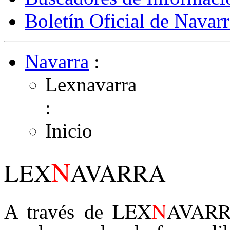
Boletín Oficial de Navarr
Navarra
:
Lexnavarra
:
Inicio
N
LEX
AVARRA
N
LEX
AVAR
A través de