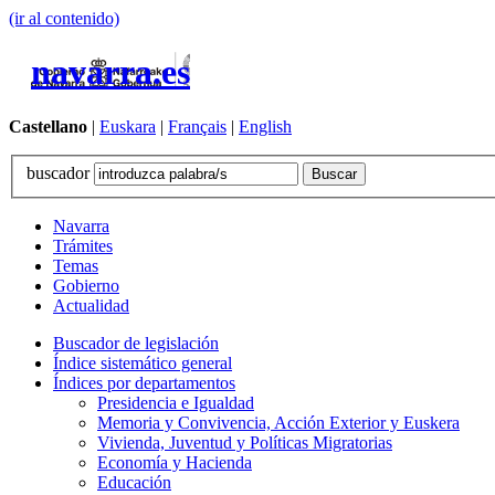
(ir al contenido)
navarra.es
Castellano
|
Euskara
|
Français
|
English
buscador
Navarra
Trámites
Temas
Gobierno
Actualidad
Buscador de legislación
Índice sistemático general
Índices por departamentos
Presidencia e Igualdad
Memoria y Convivencia, Acción Exterior y Euskera
Vivienda, Juventud y Políticas Migratorias
Economía y Hacienda
Educación