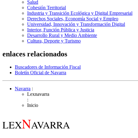
Salud
Cohesión Territorial
Industria y Transición Ecológica y Digital Empresarial
Derechos Sociales, Economía Social y Empleo
Universidad, Innovación y Transformación Digital
Interior, Función Pública y Justicia
Desarrollo Rural y Medio Ambiente
Cultura, Deporte y Turismo
enlaces relacionados
Buscadores de Información Fiscal
Boletín Oficial de Navarra
Navarra
:
Lexnavarra
:
Inicio
N
LEX
AVARRA