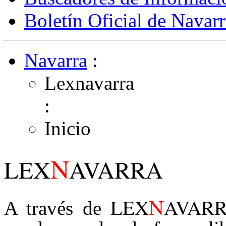
Boletín Oficial de Navarr
Navarra
:
Lexnavarra
:
Inicio
N
LEX
AVARRA
N
LEX
AVAR
A través de