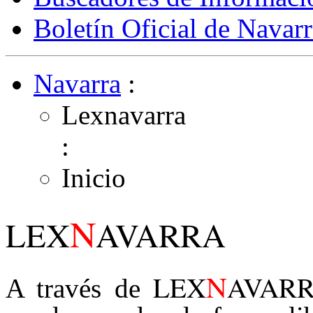
Boletín Oficial de Navarr
Navarra
:
Lexnavarra
:
Inicio
N
LEX
AVARRA
N
LEX
AVAR
A través de