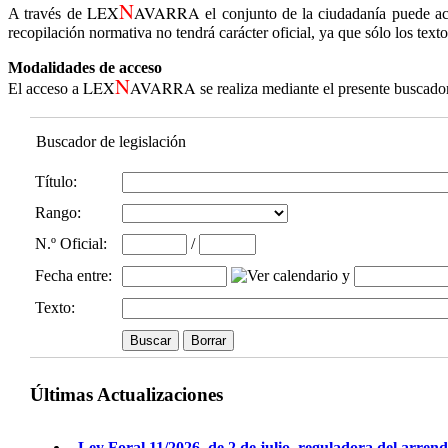
N
LEX
AVARRA
A través de
el conjunto de la ciudadanía puede ac
recopilación normativa no tendrá carácter oficial, ya que sólo los text
Modalidades de acceso
N
LEX
AVARRA
El acceso a
se realiza mediante el presente buscado
Buscador de legislación
Título:
Rango:
N.º Oficial
:
/
Fecha entre
:
y
Texto:
Últimas Actualizaciones
Ley Foral 11/2026, de 2 de julio, reguladora del arren