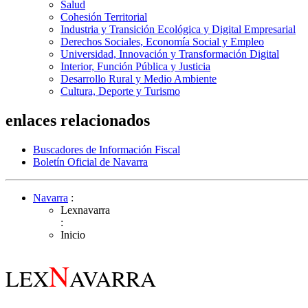
Salud
Cohesión Territorial
Industria y Transición Ecológica y Digital Empresarial
Derechos Sociales, Economía Social y Empleo
Universidad, Innovación y Transformación Digital
Interior, Función Pública y Justicia
Desarrollo Rural y Medio Ambiente
Cultura, Deporte y Turismo
enlaces relacionados
Buscadores de Información Fiscal
Boletín Oficial de Navarra
Navarra
:
Lexnavarra
:
Inicio
N
LEX
AVARRA