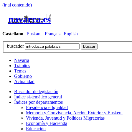
(ir al contenido)
navarra.es
Castellano
|
Euskara
|
Français
|
English
buscador
Navarra
Trámites
Temas
Gobierno
Actualidad
Buscador de legislación
Índice sistemático general
Índices por departamentos
Presidencia e Igualdad
Memoria y Convivencia, Acción Exterior y Euskera
Vivienda, Juventud y Políticas Migratorias
Economía y Hacienda
Educación