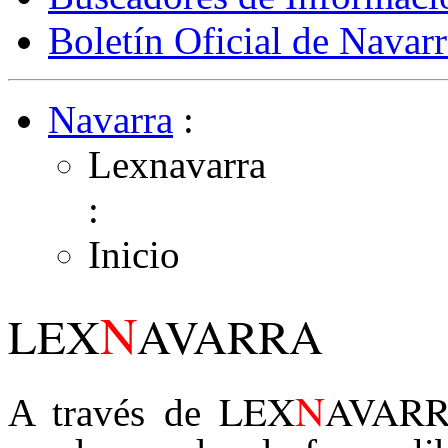
Boletín Oficial de Navarr
Navarra
:
Lexnavarra
:
Inicio
N
LEX
AVARRA
N
LEX
AVAR
A través de