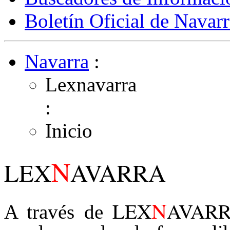
Boletín Oficial de Navarr
Navarra
:
Lexnavarra
:
Inicio
N
LEX
AVARRA
N
LEX
AVAR
A través de