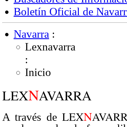
Boletín Oficial de Navarr
Navarra
:
Lexnavarra
:
Inicio
N
LEX
AVARRA
N
LEX
AVAR
A través de