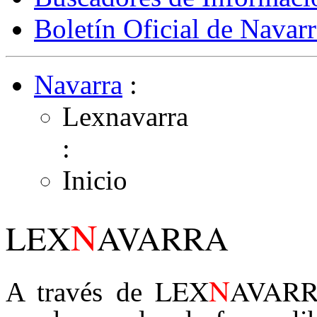
Boletín Oficial de Navarr
Navarra
:
Lexnavarra
:
Inicio
N
LEX
AVARRA
N
LEX
AVAR
A través de