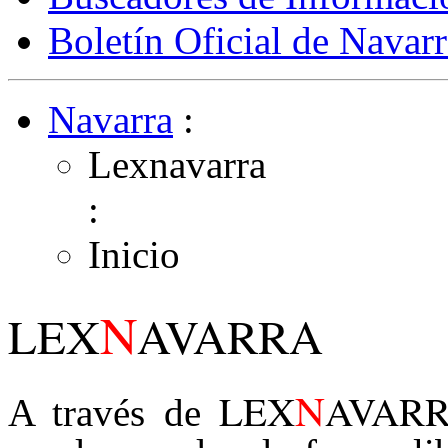
Boletín Oficial de Navarr
Navarra
:
Lexnavarra
:
Inicio
N
LEX
AVARRA
N
LEX
AVAR
A través de