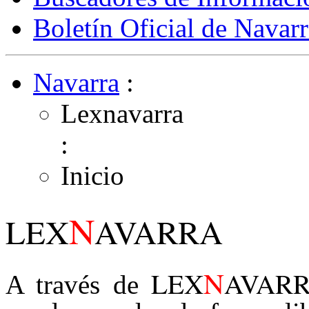
Boletín Oficial de Navarr
Navarra
:
Lexnavarra
:
Inicio
N
LEX
AVARRA
N
LEX
AVAR
A través de