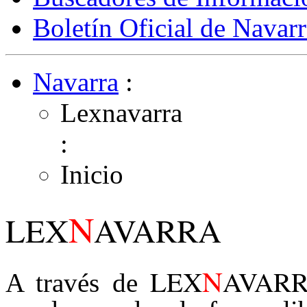
Boletín Oficial de Navarr
Navarra
:
Lexnavarra
:
Inicio
N
LEX
AVARRA
N
LEX
AVAR
A través de