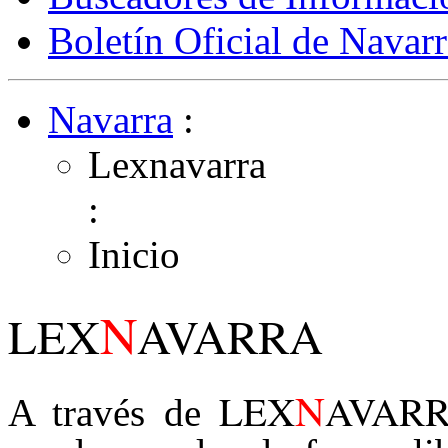
Boletín Oficial de Navarr
Navarra
:
Lexnavarra
:
Inicio
N
LEX
AVARRA
N
LEX
AVAR
A través de