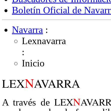
Boletín Oficial de Navarr
Navarra
:
Lexnavarra
:
Inicio
N
LEX
AVARRA
N
LEX
AVAR
A través de