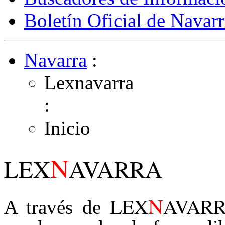
Boletín Oficial de Navarr
Navarra
:
Lexnavarra
:
Inicio
N
LEX
AVARRA
N
LEX
AVAR
A través de