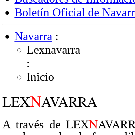
Boletín Oficial de Navarr
Navarra
:
Lexnavarra
:
Inicio
N
LEX
AVARRA
N
LEX
AVAR
A través de