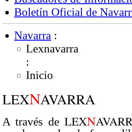
Boletín Oficial de Navarr
Navarra
:
Lexnavarra
:
Inicio
N
LEX
AVARRA
N
LEX
AVAR
A través de