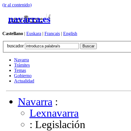
(ir al contenido)
navarra.es
Castellano
|
Euskara
|
Français
|
English
buscador
Navarra
Trámites
Temas
Gobierno
Actualidad
Navarra
:
Lexnavarra
: Legislación