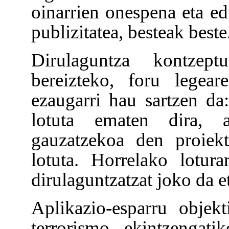
oinarrien onespena eta e
publizitatea, besteak beste
Dirulaguntza kontzept
bereizteko, foru legear
ezaugarri hau sartzen da
lotuta ematen dira, 
gauzatzekoa den proiek
lotuta. Horrelako lotur
dirulaguntzatzat joko da e
Aplikazio-esparru objek
terrorismo ekintzengati