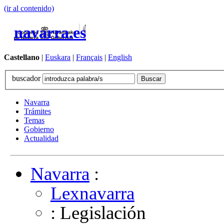
(ir al contenido)
navarra.es
Castellano
|
Euskara
|
Français
|
English
buscador
Navarra
Trámites
Temas
Gobierno
Actualidad
Navarra
:
Lexnavarra
: Legislación