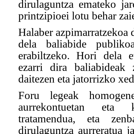
dirulaguntza emateko jard
printzipioei lotu behar za
Halaber azpimarratzekoa da
dela baliabide publiko
erabiltzeko. Hori dela 
ezarri dira baliabideak
daitezen eta jatorrizko xed
Foru legeak homogenei
aurrekontuetan eta k
tratamendua, eta zen
dirulaguntza aurreratua ja