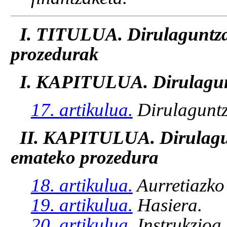
I. TITULUA. Dirulaguntza
prozedurak
I. KAPITULUA. Dirulagun
17. artikulua.
Dirulaguntz
II. KAPITULUA. Dirulagu
emateko prozedura
18. artikulua.
Aurretiazko 
19. artikulua.
Hasiera.
20. artikulua.
Instrukzioa.