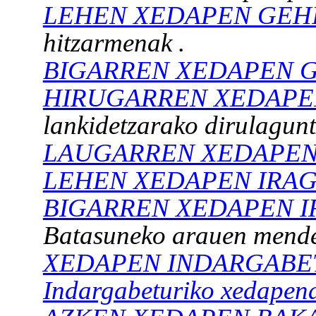
LEHEN XEDAPEN GEH
hitzarmenak
.
BIGARREN XEDAPEN 
HIRUGARREN XEDAPE
lankidetzarako dirulagun
LAUGARREN XEDAPEN
LEHEN XEDAPEN IRA
BIGARREN XEDAPEN 
Batasuneko arauen mende
XEDAPEN INDARGABE
Indargabeturiko xedapen