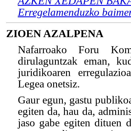
AZKEN XEDAPEN BAK
Erregelamenduzko baime
ZIOEN AZALPENA
Nafarroako Foru Komu
dirulaguntzak eman, kud
juridikoaren erregulaz
Legea onetsiz.
Gaur egun, gastu publikoa
egiten da, hau da, admini
jaso gabe egiten dituen 