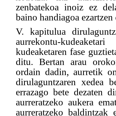
zenbatekoa inoiz ez del
baino handiagoa ezartzen 
V. kapitulua dirulagun
aurrekontu-kudeaketar
kudeaketaren fase guztieta
ditu. Bertan arau oroko
ordain dadin, aurretik 
dirulaguntzaren xedea b
errazago bete dezaten di
aurreratzeko aukera ema
aurreratzeko baldintzak 