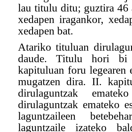
lau titulu ditu; guztira 46
xedapen iragankor, xedap
xedapen bat.
Atariko tituluan dirulag
daude. Titulu hori bi 
kapituluan foru legearen 
mugatzen dira. II. kapi
dirulaguntzak emateko
dirulaguntzak emateko e
laguntzaileen betebeh
laguntzaile izateko bal