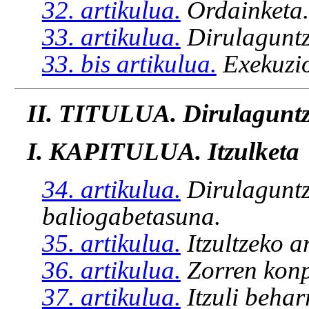
32. artikulua.
Ordainketa.
33. artikulua.
Dirulagunt
33. bis artikulua.
Exekuzi
II. TITULUA. Dirulaguntza
I. KAPITULUA. Itzulketa
34. artikulua.
Dirulaguntz
baliogabetasuna.
35. artikulua.
Itzultzeko a
36. artikulua.
Zorren konp
37. artikulua.
Itzuli behar