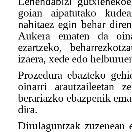
Lehendabizi gutxienekoe
goian aipatutako kudea
nahitaez egin behar diren
Aukera ematen da oinar
ezartzeko, beharrezkotz
izaera, xede edo helburue
Prozedura ebazteko gehi
oinarri arautzaileetan 
berariazko ebazpenik eman
dira.
Dirulaguntzak zuzenean e