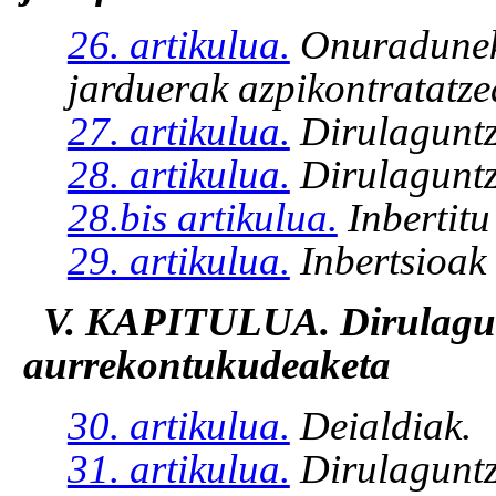
26. artikulua.
Onuradunek 
jarduerak azpikontratatze
27. artikulua.
Dirulaguntza
28. artikulua.
Dirulaguntz
28.bis artikulua.
Inbertit
29. artikulua.
Inbertsioak 
V. KAPITULUA. Dirulagun
aurrekontukudeaketa
30. artikulua.
Deialdiak.
31. artikulua.
Dirulaguntz