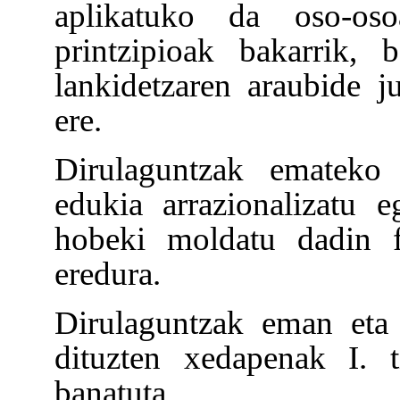
aplikatuko da oso-os
printzipioak bakarrik, 
lankidetzaren araubide j
ere.
Dirulaguntzak emateko 
edukia arrazionalizatu 
hobeki moldatu dadin f
eredura.
Dirulaguntzak eman eta
dituzten xedapenak I. t
banatuta.