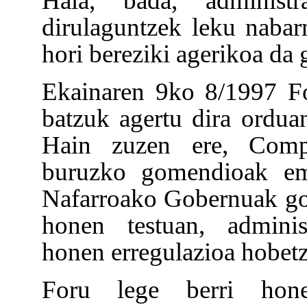
Hala, bada, administr
dirulaguntzek leku nabar
hori bereziki agerikoa da 
Ekainaren 9ko 8/1997 Fo
batzuk agertu dira ordua
Hain zuzen ere, Compt
buruzko gomendioak eman
Nafarroako Gobernuak gom
honen testuan, administ
honen erregulazioa hobet
Foru lege berri hone