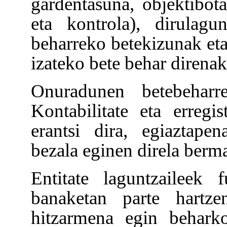
gardentasuna, objektibota
eta kontrola), dirulag
beharreko betekizunak eta
izateko bete behar direnak
Onuradunen betebeharr
Kontabilitate eta erregi
erantsi dira, egiaztape
bezala eginen direla berm
Entitate laguntzaileek
banaketan parte hartze
hitzarmena egin beharko