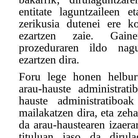
entitate laguntzaileen et
zerikusia dutenei ere k
ezartzen zaie. Gainer
prozeduraren ildo nag
ezartzen dira.
Foru lege honen helbur
arau-hauste administrat
hauste administratiboak
mailakatzen dira, eta zeh
da arau-haustearen izaerar
tituluan jaso da dirul