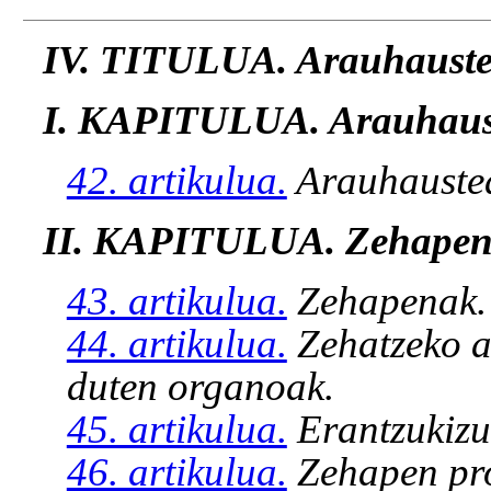
IV. TITULUA. Arauhauste
I. KAPITULUA. Arauhaus
42. artikulua.
Arauhauste
II. KAPITULUA. Zehapen
43. artikulua.
Zehapenak.
44. artikulua.
Zehatzeko a
duten organoak.
45. artikulua.
Erantzukizu
46. artikulua.
Zehapen pr