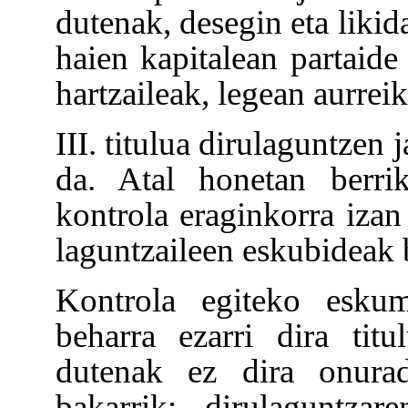
dutenak, desegin eta likid
haien kapitalean partaide 
hartzaileak, legean aurrei
III. titulua dirulaguntzen 
da. Atal honetan berrik
kontrola eraginkorra izan
laguntzaileen eskubideak 
Kontrola egiteko eskum
beharra ezarri dira tit
dutenak ez dira onurad
bakarrik; dirulaguntza