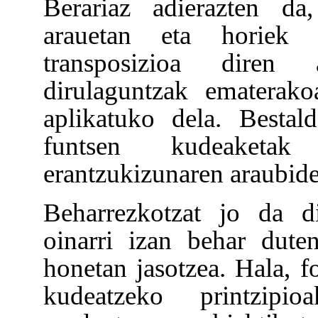
Berariaz adierazten da
arauetan eta horiek 
transposizioa diren 
dirulaguntzak ematerak
aplikatuko dela. Bestal
funtsen kudeaketak
erantzukizunaren araubide
Beharrezkotzat jo da d
oinarri izan behar dute
honetan jasotzea. Hala, f
kudeatzeko printzipioa