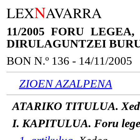
N
LEX
AVARRA
11/2005 FORU LEGEA
DIRULAGUNTZEI BUR
BON N.º 136 - 14/11/2005
ZIOEN AZALPENA
ATARIKO TITULUA. Xeda
I. KAPITULUA. Foru legea