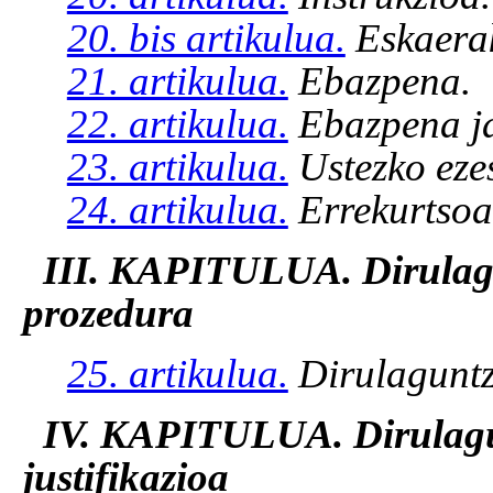
20. bis artikulua.
Eskaerak
21. artikulua.
Ebazpena.
22. artikulua.
Ebazpena ja
23. artikulua.
Ustezko eze
24. artikulua.
Errekurtsoa
III. KAPITULUA. Dirulag
prozedura
25. artikulua.
Dirulaguntz
IV. KAPITULUA. Dirulagu
justifikazioa