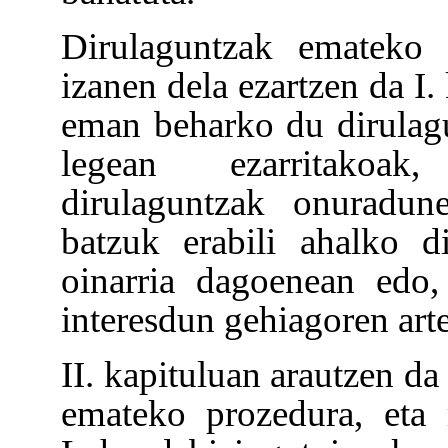
Dirulaguntzak emateko 
izanen dela ezartzen da I.
eman beharko du dirulagu
legean ezarritakoak,
dirulaguntzak onuradun
batzuk erabili ahalko d
oinarria dagoenean edo,
interesdun gehiagoren art
II. kapituluan arautzen d
emateko prozedura, eta