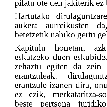
pilatu ote den jakiterik ez
Hartutako dirulaguntzar
aukera aurreikusten da
betetzetik nahiko gertu ge
Kapitulu honetan, azke
eskatzeko duen eskubidea
zehaztu egiten da zein 
erantzuleak: dirulagun
erantzule izanen dira, onu
ez ezik, merkataritza-so
beste pertsona juridik