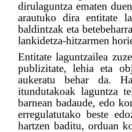
dirulaguntza ematen duen
arautuko dira entitate l
baldintzak eta betebeharr
lankidetza-hitzarmen hori
Entitate laguntzailea zuz
publizitate, lehia eta ob
aukeratu behar da. Hal
itundutakoak laguntza t
barnean badaude, edo kon
erregulatutako beste ed
hartzen baditu, orduan k