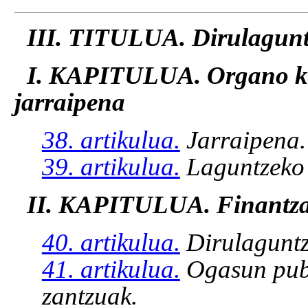
III. TITULUA. Dirulaguntz
I. KAPITULUA. Organo ku
jarraipena
38. artikulua.
Jarraipena.
39. artikulua.
Laguntzeko 
II. KAPITULUA. Finantza
40. artikulua.
Dirulaguntz
41. artikulua.
Ogasun publ
zantzuak.