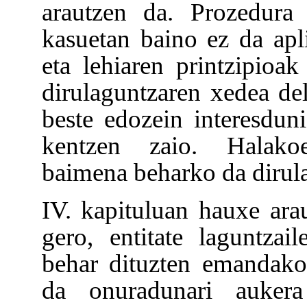
arautzen da. Prozedura 
kasuetan baino ez da apli
eta lehiaren printzipioak
dirulaguntzaren xedea de
beste edozein interesdun
kentzen zaio. Halako
baimena beharko da dirul
IV. kapituluan hauxe ara
gero, entitate laguntzai
behar dituzten emandako 
da onuradunari aukera