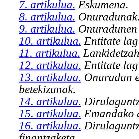
7. artikulua.
Eskumena.
8. artikulua.
Onuradunak
9. artikulua.
Onuradunen 
10. artikulua.
Entitate lag
11. artikulua.
Lankidetzah
12. artikulua.
Entitate lag
13. artikulua.
Onuradun edo
betekizunak.
14. artikulua.
Dirulaguntz
15. artikulua.
Emandako di
16. artikulua.
Dirulaguntz
finantzaketa.