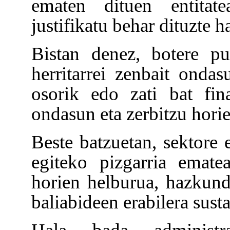
ematen dituen entitate
justifikatu behar dituzte h
Bistan denez, botere pu
herritarrei zenbait ondas
osorik edo zati bat fin
ondasun eta zerbitzu horie
Beste batzuetan, sektore e
egiteko pizgarria emate
horien helburua, hazkun
baliabideen erabilera susta