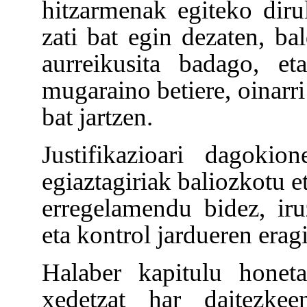
hitzarmenak egiteko diru
zati bat egin dezaten, bal
aurreikusita badago, et
mugaraino betiere, oinarri
bat jartzen.
Justifikazioari dagoki
egiaztagiriak baliozkotu e
erregelamendu bidez, iru
eta kontrol jardueren era
Halaber kapitulu honeta
xedetzat har daitezkee