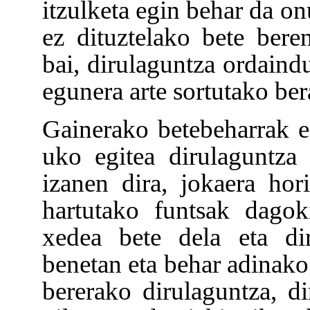
itzulketa egin behar da on
ez dituztelako bete bere
bai, dirulaguntza ordaindu
egunera arte sortutako ber
Gainerako betebeharrak ez
uko egitea dirulaguntza 
izanen dira, jokaera hor
hartutako funtsak dagok
xedea bete dela eta di
benetan eta behar adinako
bererako dirulaguntza, di