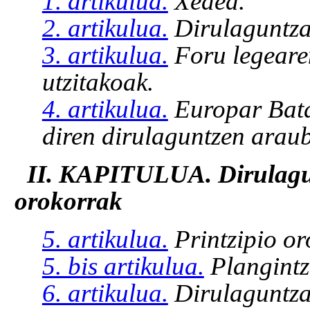
1. artikulua.
Xedea.
2. artikulua.
Dirulaguntza
3. artikulua.
Foru legearen
utzitakoak.
4. artikulua.
Europar Bata
diren dirulaguntzen araub
II. KAPITULUA. Dirulagu
orokorrak
5. artikulua.
Printzipio or
5. bis artikulua.
Plangint
6. artikulua.
Dirulaguntza