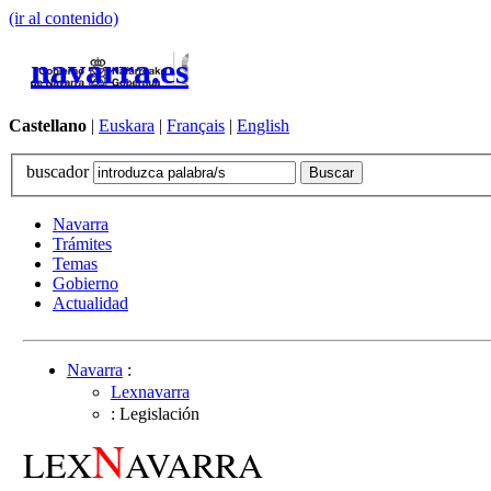
(ir al contenido)
navarra.es
Castellano
|
Euskara
|
Français
|
English
buscador
Navarra
Trámites
Temas
Gobierno
Actualidad
Navarra
:
Lexnavarra
: Legislación
N
LEX
AVARRA