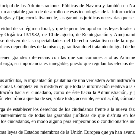
incipal de las Administraciones Públicas de Navarra y también en Na
un aceptable grado de desarrollo de esas tecnologías de la información
logías y fijar, correlativamente, las garantías jurídicas necesarias que s
n virtud de su régimen foral, y que le permiten aprobar las leyes foral
 la Ley Orgánica 13/1982, de 10 de agosto, de Reintegración y Amejora
 se deriven de las especialidades del Derecho sustantivo o de la org
blicos dependientes de la misma, garantizando el tratamiento igual de lo
ienen grandes diferencias con las que son comunes a otras Administ
mbargo, su importancia es innegable, puesto que regulan los efectos de 
.
s artículos, la implantación paulatina de una verdadera Administración 
ional. Completa en la medida en que toda la información relativa a la A
tración hacia el ciudadano, como de éste hacia la Administración, y po
n electrónica que ha de ser, sobre todo, accesible, sencilla, útil, cómod
rga de establecer los derechos de los ciudadanos frente a la nueva fa
mantenimiento de todas las garantías jurídicas de que disfruta en lo
e los ciudadanos, en modo alguno para empeorarlos o condicionarlos in
 otras leyes de Estados miembros de la Unión Europea que ya han avan