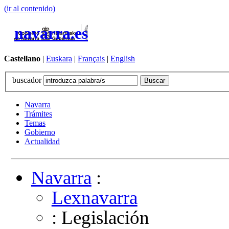
(ir al contenido)
navarra.es
Castellano
|
Euskara
|
Français
|
English
buscador
Navarra
Trámites
Temas
Gobierno
Actualidad
Navarra
:
Lexnavarra
: Legislación