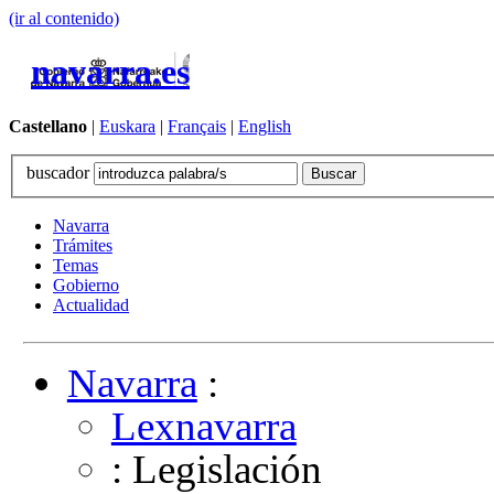
(ir al contenido)
navarra.es
Castellano
|
Euskara
|
Français
|
English
buscador
Navarra
Trámites
Temas
Gobierno
Actualidad
Navarra
:
Lexnavarra
: Legislación