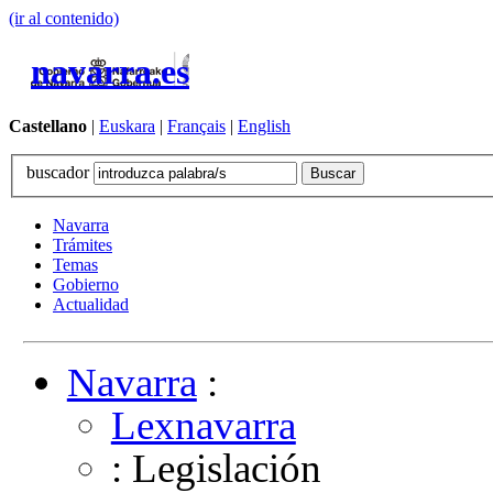
(ir al contenido)
navarra.es
Castellano
|
Euskara
|
Français
|
English
buscador
Navarra
Trámites
Temas
Gobierno
Actualidad
Navarra
:
Lexnavarra
: Legislación