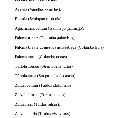
Avefría (Vanellus vanellus).
Becada (Scolopax rusticola).
Agachadiza común (Gallinago gallinago).
Paloma torcaz (Columba palumbus).
Paloma bravía doméstica asilvestrada (Columba livia).
Paloma zurita (Columba oenas).
Tórtola común (Streptopelia turtur).
Tórtola turca (Streptopelia decaocto).
Zorzal común (Turdus philomelos).
Zorzal alirrojo (Turdus iliacus).
Zorzal real (Turdus pilaris).
Zorzal charlo (Turdus viscivorus).