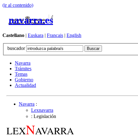
(ir al contenido)
navarra.es
Castellano
|
Euskara
|
Français
|
English
buscador
Navarra
Trámites
Temas
Gobierno
Actualidad
Navarra
:
Lexnavarra
: Legislación
N
LEX
AVARRA