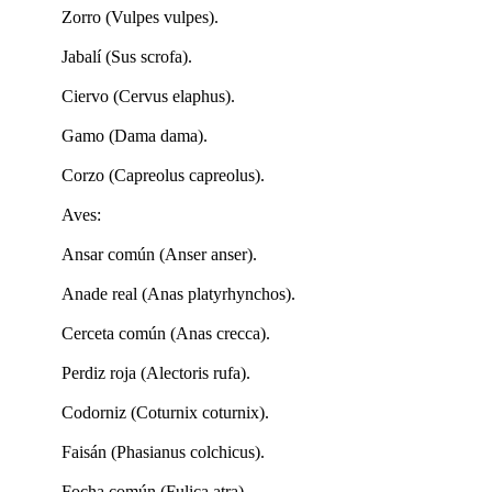
Zorro (Vulpes vulpes).
Jabalí (Sus scrofa).
Ciervo (Cervus elaphus).
Gamo (Dama dama).
Corzo (Capreolus capreolus).
Aves:
Ansar común (Anser anser).
Anade real (Anas platyrhynchos).
Cerceta común (Anas crecca).
Perdiz roja (Alectoris rufa).
Codorniz (Coturnix coturnix).
Faisán (Phasianus colchicus).
Focha común (Fulica atra).