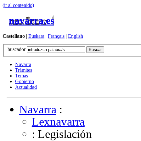
(ir al contenido)
navarra.es
Castellano
|
Euskara
|
Français
|
English
buscador
Navarra
Trámites
Temas
Gobierno
Actualidad
Navarra
:
Lexnavarra
: Legislación