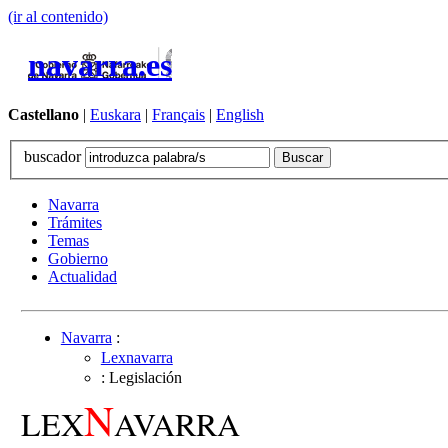
(ir al contenido)
navarra.es
Castellano
|
Euskara
|
Français
|
English
buscador
Navarra
Trámites
Temas
Gobierno
Actualidad
Navarra
:
Lexnavarra
: Legislación
N
LEX
AVARRA