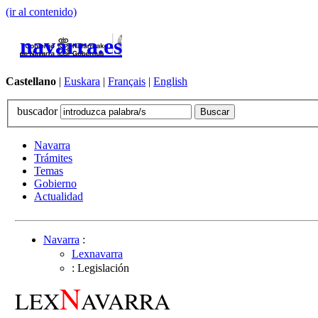
(ir al contenido)
navarra.es
Castellano
|
Euskara
|
Français
|
English
buscador
Navarra
Trámites
Temas
Gobierno
Actualidad
Navarra
:
Lexnavarra
: Legislación
N
LEX
AVARRA