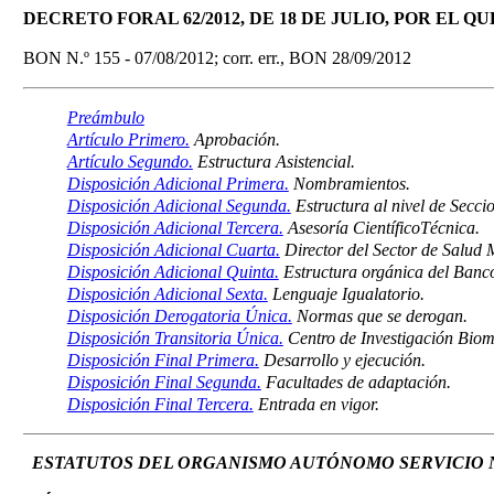
DECRETO FORAL 62/2012, DE 18 DE JULIO, POR EL
BON N.º 155 - 07/08/2012; corr. err., BON 28/09/2012
Preámbulo
Artículo Primero.
Aprobación.
Artículo Segundo.
Estructura Asistencial.
Disposición Adicional Primera.
Nombramientos.
Disposición Adicional Segunda.
Estructura al nivel de Seccio
Disposición Adicional Tercera.
Asesoría CientíficoTécnica.
Disposición Adicional Cuarta.
Director del Sector de Salud M
Disposición Adicional Quinta.
Estructura orgánica del Banco
Disposición Adicional Sexta.
Lenguaje Igualatorio.
Disposición Derogatoria Única.
Normas que se derogan.
Disposición Transitoria Única.
Centro de Investigación Biom
Disposición Final Primera.
Desarrollo y ejecución.
Disposición Final Segunda.
Facultades de adaptación.
Disposición Final Tercera.
Entrada en vigor.
ESTATUTOS DEL ORGANISMO AUTÓNOMO SERVICIO