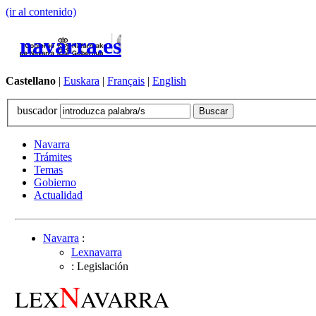
(ir al contenido)
navarra.es
Castellano
|
Euskara
|
Français
|
English
buscador
Navarra
Trámites
Temas
Gobierno
Actualidad
Navarra
:
Lexnavarra
: Legislación
N
LEX
AVARRA