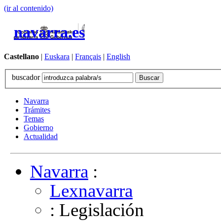
(ir al contenido)
navarra.es
Castellano
|
Euskara
|
Français
|
English
buscador
Navarra
Trámites
Temas
Gobierno
Actualidad
Navarra
:
Lexnavarra
: Legislación