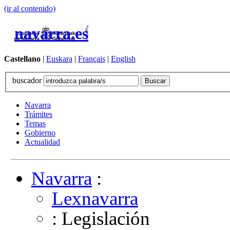
(ir al contenido)
navarra.es
Castellano
|
Euskara
|
Français
|
English
buscador
Navarra
Trámites
Temas
Gobierno
Actualidad
Navarra
:
Lexnavarra
: Legislación