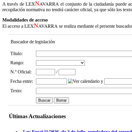
N
LEX
AVARRA
A través de
el conjunto de la ciudadanía puede ac
recopilación normativa no tendrá carácter oficial, ya que sólo los text
Modalidades de acceso
N
LEX
AVARRA
El acceso a
se realiza mediante el presente buscado
Buscador de legislación
Título:
Rango:
N.º Oficial
:
/
Fecha entre
:
y
Texto:
Últimas Actualizaciones
Ley Foral 11/2026, de 2 de julio, reguladora del arren