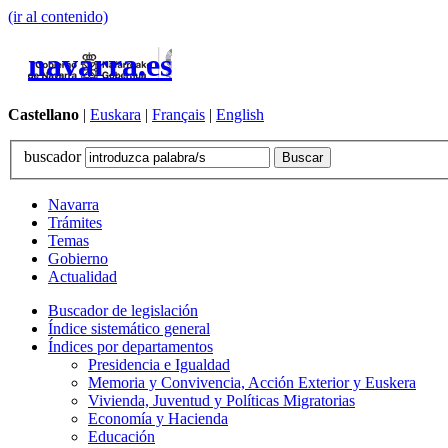
(ir al contenido)
navarra.es
Castellano
|
Euskara
|
Français
|
English
buscador
Navarra
Trámites
Temas
Gobierno
Actualidad
Buscador de legislación
Índice sistemático general
Índices por departamentos
Presidencia e Igualdad
Memoria y Convivencia, Acción Exterior y Euskera
Vivienda, Juventud y Políticas Migratorias
Economía y Hacienda
Educación