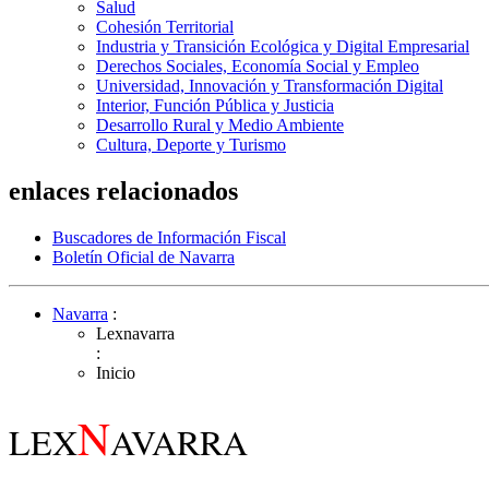
Salud
Cohesión Territorial
Industria y Transición Ecológica y Digital Empresarial
Derechos Sociales, Economía Social y Empleo
Universidad, Innovación y Transformación Digital
Interior, Función Pública y Justicia
Desarrollo Rural y Medio Ambiente
Cultura, Deporte y Turismo
enlaces relacionados
Buscadores de Información Fiscal
Boletín Oficial de Navarra
Navarra
:
Lexnavarra
:
Inicio
N
LEX
AVARRA