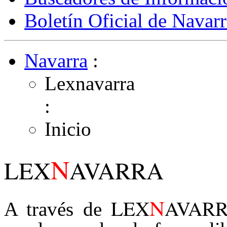
Boletín Oficial de Navarr
Navarra
:
Lexnavarra
:
Inicio
N
LEX
AVARRA
N
LEX
AVAR
A través de