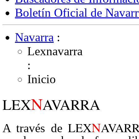
Boletín Oficial de Navarr
Navarra
:
Lexnavarra
:
Inicio
N
LEX
AVARRA
N
LEX
AVAR
A través de