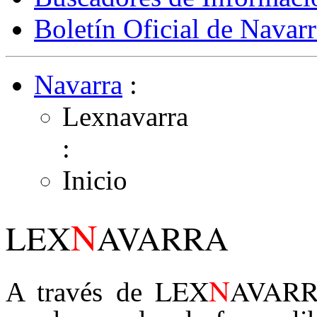
Boletín Oficial de Navarr
Navarra
:
Lexnavarra
:
Inicio
N
LEX
AVARRA
N
LEX
AVAR
A través de