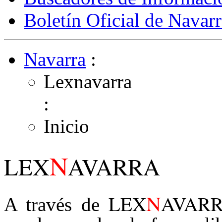
Boletín Oficial de Navarr
Navarra
:
Lexnavarra
:
Inicio
N
LEX
AVARRA
N
LEX
AVAR
A través de