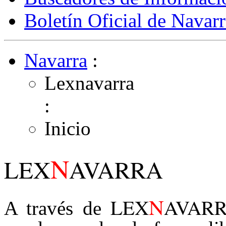
Boletín Oficial de Navarr
Navarra
:
Lexnavarra
:
Inicio
N
LEX
AVARRA
N
LEX
AVAR
A través de